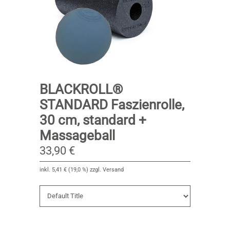
BLACKROLL®
STANDARD Faszienrolle,
30 cm, standard +
Massageball
33,90 €
inkl.
5,41 €
(
19,0 %
) zzgl. Versand